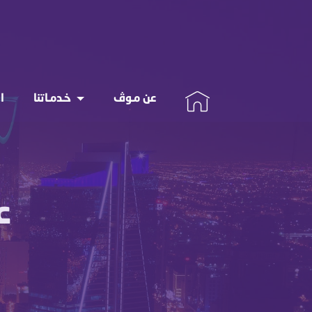
عن مـوڤ
خـدمـاتنا
ا
ع