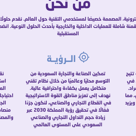
من
نحن
كترونية، المصممة خصيصًا لمستخدمي التقنية حول العالم. نقدم حلول
ة شاملة للعمليات الداخلية والخارجية بأحدث الحلول النوعية. انضم إلي
المستقبلية
الــرؤيــة
تتيح
تمكين الصناعة والتجارة السعودية من
نق
ق في
التوسع محليًا وعالميًا من خلال نظام تقني
است
اد.
متكامل يعمل بكفاءة واحترافية عالية.
الم
 مما
نهدف إلى تعزيز مناطق القوة الاستراتيجية
احتياجا
ويزيد
في القطاع التجاري والصناعي، لنكون جزءًا
الج
فعّالًا في تحقيق رؤية المملكة 2030 عبر
منصات
زيادة حجم التداول التجاري والصناعي
والمصن
السعودي على المستوى العالمي