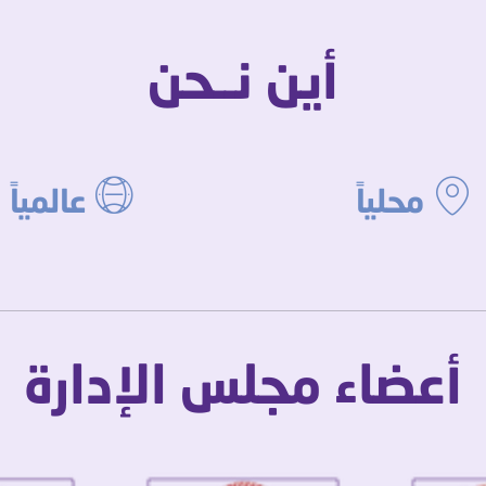
أين نــحن
محلياً
عالمياً
أعضاء مجلس الإدارة