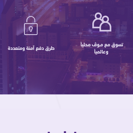
تسوق مع مـوڤ محلياً
طرق دفع آمنة ومتعددة
وعالمياً