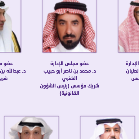
إدارة
عضو مجلس الإدارة
عضو مج
لعليان
د. محمد بن ناصر أبو حبيب
د. عبدالله بن
سس
الشثري
شري
شريك مؤسس (رئيس الشؤون
القانونية)