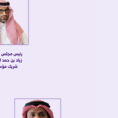
رئيس مجلس ال
زياد بن حمد ا
شريك مؤ